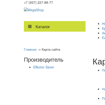
+7 (937) 227-88-77
Н
Каталог
Б
А
Е
Главная
→
Карта сайта
Ка
Производитель
Effector Saver
П
Н
П